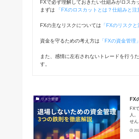
FXで必ず理解しておきたい仕組みがロスカ
まずは
「FXのロスカットとは？仕組みと注
FXの主なリスクについては
「FXのリスクと
資金を守るための考え方は
「FXの資金管理
また、感情に左右されないトレードを行う
す。
F
リスク管理
FX
人。
せん
20