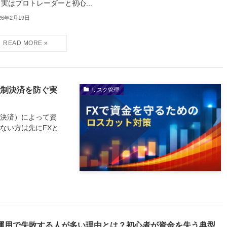
 実はプロトレーダーと初心...
26年2月19日
強制決済を防ぐ実
リスク管理
制決済）によって資
ない方は先にFXと
A運用で失敗する人が多い理由とは？初心者が資金を失う典型