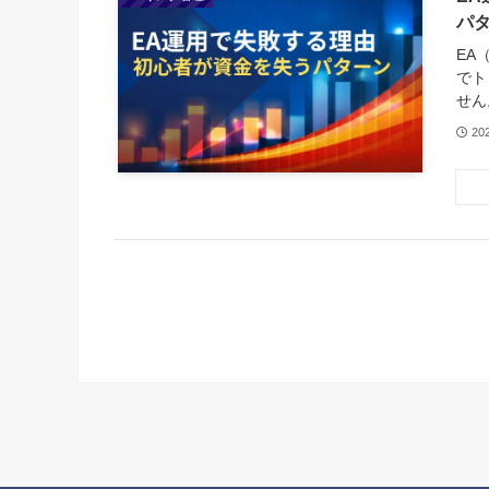
パ
EA
でト
せん
20