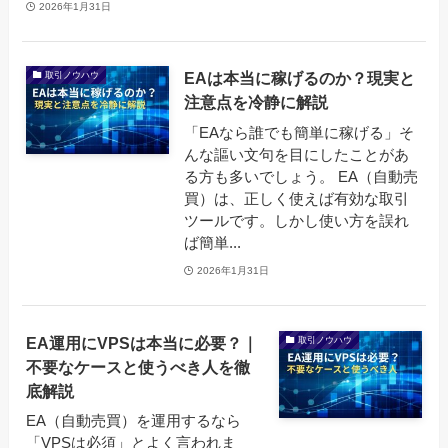
2026年1月31日
EAは本当に稼げるのか？現実と
取引ノウハウ
注意点を冷静に解説
「EAなら誰でも簡単に稼げる」そ
んな謳い文句を目にしたことがあ
る方も多いでしょう。 EA（自動売
買）は、正しく使えば有効な取引
ツールです。しかし使い方を誤れ
ば簡単...
2026年1月31日
EA運用にVPSは本当に必要？｜
取引ノウハウ
不要なケースと使うべき人を徹
底解説
EA（自動売買）を運用するなら
「VPSは必須」とよく言われま