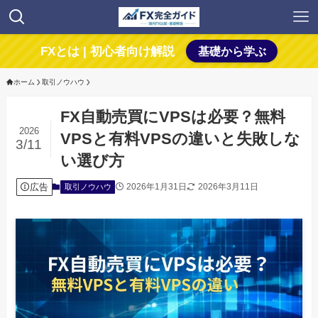
FXとは | 初心者向け解説
基礎から学ぶ
ホーム
取引ノウハウ
FX自動売買にVPSは必要？無料
2026
VPSと有料VPSの違いと失敗しな
3/11
い選び方
広告
2026年1月31日
2026年3月11日
取引ノウハウ