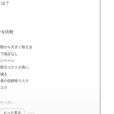
とは？
いを比較
少額から大きく狙える
ムで追証なし
ャンペーン
く取引コストが高い
が減る
業者の信頼性リスク
リスク
全性が高い
もっと見る