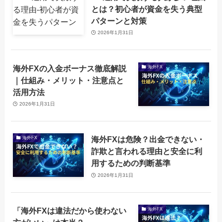
とは？初心者が資金を失う典型
パターンと対策
2026年1月31日
海外FXの入金ボーナス徹底解説
海外FX
｜仕組み・メリット・注意点と
活用方法
2026年1月31日
海外FXは危険？出金できない・
海外FX
詐欺と言われる理由と安全に利
用するための判断基準
2026年1月31日
「海外FXは違法だから使わない
海外FX