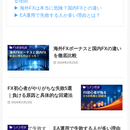
る理由
▶ 海外FXは本当に危険？国内FXとの違い
▶ EA運用で失敗する人が多い理由とは？
海外FXボーナスと国内FXの違い
FX基礎知識
を徹底比較
2026年2月23日
FX初心者がやりがちな失敗5選
リスク管理
｜負ける原因と具体的な回避法
2026年2月23日
EA運用で失敗する人が多い理由
リスク管理