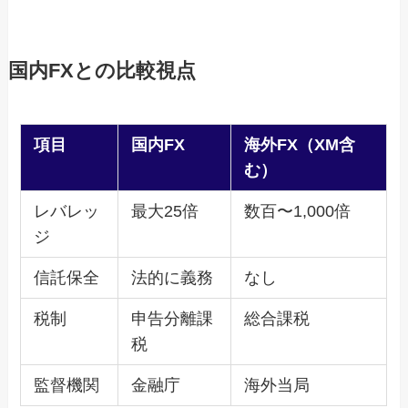
国内FXとの比較視点
項目
国内FX
海外FX（XM含
む）
レバレッ
最大25倍
数百〜1,000倍
ジ
信託保全
法的に義務
なし
税制
申告分離課
総合課税
税
監督機関
金融庁
海外当局